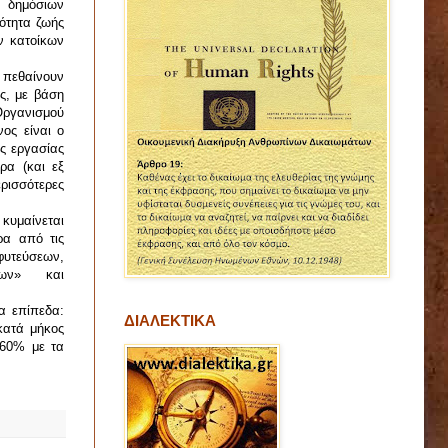
 δημόσιων
ότητα ζωής
ν κατοίκων
 πεθαίνουν
ς, με βάση
Οργανισμού
ος είναι ο
ς εργασίας
ρα (και εξ
ερισσότερες
κυμαίνεται
ρα από τις
υτεύσεων,
λων» και
α επίπεδα:
ΔΙΑΛΕΚΤΙΚΑ
κατά μήκος
 60% με τα