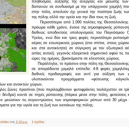
πληθυσμού, αύξησης της ανεργίας και μείωσης των
δαπανών σε συνδυασμό με την υπάρχουσα χαμηλή ποι
στην πόλη, απειλούν όχι γενικά την ποιότητα ζωής τω
της πόλης αλλά την υγεία και την ίδια τους τη ζωή.
Περισσότεροι από 1.000 πολίτες της Θεσσαλονίκης
πρόωρα κάθε χρόνο, ένεκα της ατμοσφαιρικής ρύπανση
διεθνώς αποδεκτούς υπολογισμούς του Παγκόσμιου 
Υγείας, ενώ δύο και τρεις φορές περισσότερο ρυπασμέν
αέρας σε εσωτερικούς χώρους (στα σπίτια, στους χώρου
και στα αυτοκίνητα) σε σύγκριση με τον εξωτερικό αέ
αιτίας αυτού), γεγονός εξαιρετικά σημαντικό αφού τις π
ώρες της ημέρας, βρισκόμαστε σε κλειστούς χώρους.
Παράλληλα, το πράσινο στην πόλη της Θεσσαλονίκης 
σε απαράδεκτα χαμηλά επίπεδα: 4-8 φορές χαμηλότε
διεθνείς προδιαγραφές και αντί για αύξηση των φ
υλοποιούνται προγράμματα «φύτευσης κάγκε
ίων και ανοικτών χώρων.
ς ζώνες πρασίνου (που περιλαμβάνουν φυτοφράκτες τουλάχιστον σε τρί
ά δένδρα) κοντά σε πηγές ρύπανσης (πάρκα μέσα στην πόλη, φυτεύσεις 
α μειώσουν τις συγκεντρώσεις των ατμοσφαιρικών ρύπων από 30 μέχρι
ματα για την υγεία και τη ζωή των κατοίκων της πόλης.
κολάου
στις
1:12 μ.μ.
1 σχόλιο: