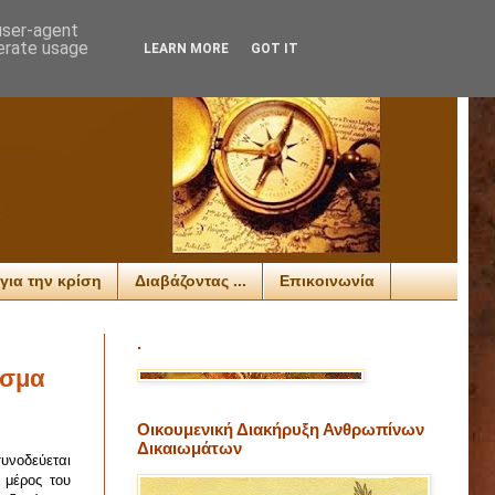
 user-agent
nerate usage
LEARN MORE
GOT IT
για την κρίση
Διαβάζοντας ...
Επικοινωνία
.
εσμα
Οικουμενική Διακήρυξη Ανθρωπίνων
Δικαιωμάτων
υνοδεύεται
 μέρος του