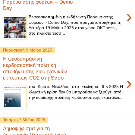
Παρουσίασης φορέων – Demo
Day
›
Βιντεοσκοπημένη η εκδήλωση Παρουσίασης
φορέων – Demo Day, που πραγματοποιήθηκε τη
Δευτέρα 19 Μαΐου 2025 στον χώρο OKThess ,
στο πλαίσιο τεσσ...
Παρασκευή 9 Μαΐου 2025
Η ψευδοπράσινη
κερδοσκοπική πολιτική
αποθήκευσης βιομηχανικών
›
εκπομπών CO2 στη Θάσο
του Κώστα Νικολάου στο Ξεκίνημα , 9.5.2025 Η
κλιματική κρίση δεν θα μπορούσε να ξεφύγει από
την κυρίαρχη πολιτική κερδοσκοπικής εκμετάλλε...
Τετάρτη 7 Μαΐου 2025
Δημοψήφισμα για τη
δημιουργία Μητροπολιτικού