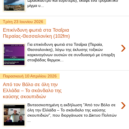
Ωραιόκαστρο και ευρύτερα), έκαψε ένα τρομακτικό
μίγμα υ...
Τρίτη 23 Ιουνίου 2026
Επικίνδυνη φωτιά στα Τσαΐρια
Περαίας-Θεσσαλονίκη (102fm)
›
Για επικίνδυνη φωτιά στα Τσαΐρια (Περαία,
Θεσσαλονίκη), λόγω της έκλυσης τοξικών
καρκινογόνων ουσιών σε συνδυασμό με ύπαρξη
στοιβάδας θερμοκ...
Παρασκευή 10 Απριλίου 2026
Από τον Βόλο σε όλη την
Ελλάδα – Το σκάνδαλο της
καύσης σκουπιδιών
›
Βιντεοσκοπημένη η εκδήλωση "Από τον Βόλο σε
όλη την Ελλάδα – Το σκάνδαλο της καύσης
σκουπιδιών", που διοργάνωσε το Δίκτυο Πολιτών
...