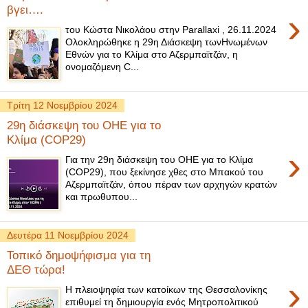
βγει….
›
του Κώστα Νικολάου στην Parallaxi , 26.11.2024
Ολοκληρώθηκε η 29η Διάσκεψη τωνΗνωμένων
Εθνών για το Κλίμα στο Αζερμπαϊτζάν, η
ονομαζόμενη C...
Τρίτη 12 Νοεμβρίου 2024
29η διάσκεψη του ΟΗΕ για το
Κλίμα (COP29)
›
Για την 29η διάσκεψη του ΟΗΕ για το Κλίμα
(COP29), που ξεκίνησε χθες στο Μπακού του
Αζερμπαϊτζάν, όπου πέραν των αρχηγών κρατών
και πρωθυπου...
Δευτέρα 11 Νοεμβρίου 2024
Τοπικό δημοψήφισμα για τη
ΔΕΘ τώρα!
›
Η πλειοψηφία των κατοίκων της Θεσσαλονίκης
επιθυμεί τη δημιουργία ενός Μητροπολιτικού