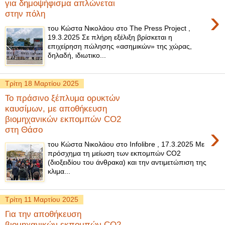
για δημοψήφισμα απλώνεται
›
στην πόλη
του Κώστα Νικολάου στο The Press Project ,
19.3.2025 Σε πλήρη εξέλιξη βρίσκεται η
επιχείρηση πώλησης «ασημικών» της χώρας,
δηλαδή, ιδιωτικο...
Τρίτη 18 Μαρτίου 2025
Το πράσινο ξέπλυμα ορυκτών
καυσίμων, με αποθήκευση
βιομηχανικών εκπομπών CO2
›
στη Θάσο
του Κώστα Νικολάου στο Infolibre , 17.3.2025 Με
πρόσχημα τη μείωση των εκπομπών CO2
(διοξειδίου του άνθρακα) και την αντιμετώπιση της
κλιμα...
Τρίτη 11 Μαρτίου 2025
Για την αποθήκευση
βιομηχανικών εκπομπών CO2