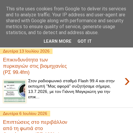
This site uses cookies from Google to deliver its services
and to analyze traffic. Your IP address and user-agent are
shared with Google along with performance and security
metrics to ensure quality of service, generate usage
statistics, and to detect and address abuse.
▼
LEARN MORE
GOT IT
Δευτέρα 13 Ιουλίου 2026
Επικινδυνότητα των
πυρκαγιών στις βιομηχανίες
(ΡΣ 99.4fm)
›
Στον ραδιοφωνικό σταθμό Flash 99.4 και στην
εκπομπή "Μας αφορά" συζητήσαμε σήμερα,
13.7.2026, με τον Γιάννη Μαγκριώτη για την
επικ...
Δευτέρα 6 Ιουλίου 2026
Επιπτώσεις στο περιβάλλον
από τη φωτιά στο