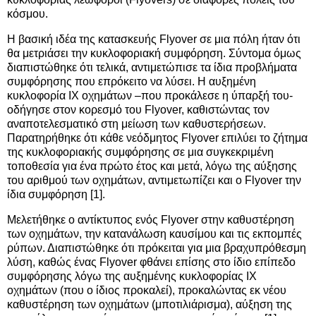
κόσμου.
Η βασική ιδέα της κατασκευής Flyover σε μια πόλη ήταν ότι
θα μετριάσει την κυκλοφοριακή συμφόρηση. Σύντομα όμως
διαπιστώθηκε ότι τελικά, αντιμετώπισε τα ίδια προβλήματα
συμφόρησης που επρόκειτο να λύσει. Η αυξημένη
κυκλοφορία ΙΧ οχημάτων –που προκάλεσε η ύπαρξή του-
οδήγησε στον κορεσμό του Flyover, καθιστώντας τoν
αναποτελεσματικό στη μείωση των καθυστερήσεων.
Παρατηρήθηκε ότι κάθε νεόδμητος Flyover επιλύει το ζήτημα
της κυκλοφοριακής συμφόρησης σε μια συγκεκριμένη
τοποθεσία για ένα πρώτο έτος και μετά, λόγω της αύξησης
του αριθμού των οχημάτων, αντιμετωπίζει και ο Flyover την
ίδια συμφόρηση [1].
Μελετήθηκε ο αντίκτυπος ενός Flyover στην καθυστέρηση
των οχημάτων, την κατανάλωση καυσίμου και τις εκπομπές
ρύπων. Διαπιστώθηκε ότι πρόκειται για μια βραχυπρόθεσμη
λύση, καθώς ένας Flyover φθάνει επίσης στο ίδιο επίπεδο
συμφόρησης λόγω της αυξημένης κυκλοφορίας IX
οχημάτων (που ο ίδιος προκαλεί), προκαλώντας εκ νέου
καθυστέρηση των οχημάτων (μποτιλιάρισμα), αύξηση της