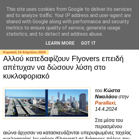
This site uses cookies from Google to deliver its services
and to analyze traffic. Your IP address and user-agent are
shared with Google along with performance and security
metrics to ensure quality of service, generate usage
statistics, and to detect and address abuse.
▼
LEARN MORE
GOT IT
Κυριακή 14 Απριλίου 2024
Αλλού κατεδαφίζουν Flyovers επειδή
απέτυχαν να δώσουν λύση στο
κυκλοφοριακό
του
Κώστα
Νικολάου
στην
Parallaxi
,
14.4.2024
Στα μέσα του
περασμένου
αιώνα άρχισαν να κατασκευάζονται υπερυψωμένες ταχείας
κυκλοφορίας λεωφόροι (Flyovers) σε διάφορες πόλεις του