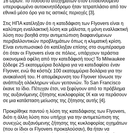
16 ωρών. Το ποσοστό ατυχημάτων στον επιδεινούμενο
υπερυψωμένο αυτοκινητόδρομο ήταν τετραπλάσιο από τον
εθνικό μέσο όρο για τις αστικές περιοχές [3].
Στις ΗΠΑ κατέληξαν ότι η κατεδάφιση των Flyovers είναι η
καλύτερη εναλλακτική λύση και μάλιστα, η μόνη εναλλακτική
λύση που βοηθά στην αντιμετώπιση διαφαινόμενων
περιβαλλοντικών προβλημάτων όπως η κλιματική κρίση.
Είναι εντυπωσιακό ότι κατέληξαν επίσης στο συμπέρασμα
ότι όταν οι Flyovers είναι σε πόλεις, υπάρχουν τεράστια
οικονομικά οφέλη από την κατεδάφισή τους! Το Milwaukee
ξόδεψε 25 εκατομμύρια δολάρια για να κατεδαφίσει έναν
Flyover, ενώ θα κόστιζε 100 εκατομμύρια δολάρια για την
ανακαίνισή του. Η απομάκρυνση του Flyover τόνωσε την
ανάπτυξη ολόκληρων νέων γειτονιών. Το San Francisco
έκανε το ίδιο. Πέτυχαν έτσι, να ξεφύγουν από το πρόβλημα
της αυξανόμενης ζήτησης κυκλοφορίας ΙΧ και να περάσουν
σε μια κατάσταση μείωσης της ζήτησης αυτής [4].
Προκρίθηκε παντού η λύση της κατεδάφισης των Flyovers,
διότι η άλλη λύση που υπήρχε για την αντιμετώπιση της
συνεχώς αυξανόμενης ζήτησης της κυκλοφορίας οχημάτων
(που οι ίδιοι οι Flyovers προκαλούσαν), θα ήταν να