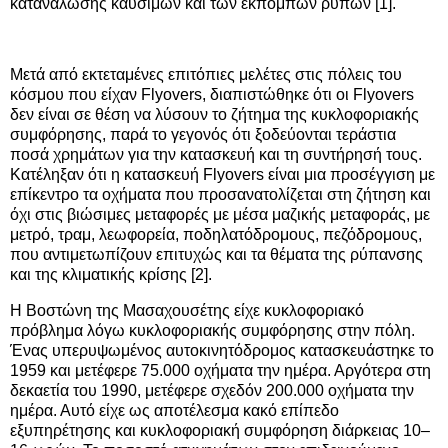
κατανάλωσης καυσίμων και των εκπομπών ρύπων [1].
Μετά από εκτεταμένες επιτόπιες μελέτες στις πόλεις του
κόσμου που είχαν Flyovers, διαπιστώθηκε ότι οι Flyovers
δεν είναι σε θέση να λύσουν το ζήτημα της κυκλοφοριακής
συμφόρησης, παρά το γεγονός ότι ξοδεύονται τεράστια
ποσά χρημάτων για την κατασκευή και τη συντήρησή τους.
Κατέληξαν ότι η κατασκευή Flyovers είναι μια προσέγγιση με
επίκεντρο τα οχήματα που προσανατολίζεται στη ζήτηση και
όχι στις βιώσιμες μεταφορές με μέσα μαζικής μεταφοράς, με
μετρό, τραμ, λεωφορεία, ποδηλατόδρομους, πεζόδρομους,
που αντιμετωπίζουν επιτυχώς και τα θέματα της ρύπανσης
και της κλιματικής κρίσης [2].
Η Βοστώνη της Μασαχουσέτης είχε κυκλοφοριακό
πρόβλημα λόγω κυκλοφοριακής συμφόρησης στην πόλη.
Ένας υπερυψωμένος αυτοκινητόδρομος κατασκευάστηκε το
1959 και μετέφερε 75.000 οχήματα την ημέρα. Αργότερα στη
δεκαετία του 1990, μετέφερε σχεδόν 200.000 οχήματα την
ημέρα. Αυτό είχε ως αποτέλεσμα κακό επίπεδο
εξυπηρέτησης και κυκλοφοριακή συμφόρηση διάρκειας 10–