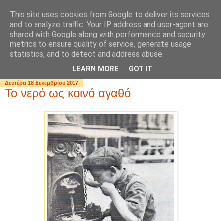
This site uses cookies from Google to deliver its services
and to analyze traffic. Your IP address and user-agent are
shared with Google along with performance and security
metrics to ensure quality of service, generate usage
statistics, and to detect and address abuse.
▼
LEARN MORE
GOT IT
Δευτέρα 18 Δεκεμβρίου 2017
Το νερό ως κοινό αγαθό