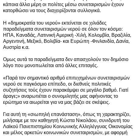
κάποια άλλα μέρη οι πολίτες μέσω συνεταιρισμών έχουν
κατορθώσει να τους διαχειρίζονται συλλογικά.
Η «δημοκρατία του νερού» εκτείνεται σε χιλιάδες
παραδείγματα συνεταιρισμών νερού σε όλον τον κόσμο:
ΗΠΑ, Καναδάς, Λατινική Αμερική -Χιλή, Κολομβία, Βραζιλία,
Αργεντινή, Μεξικό, Βολιβία- και Ευρώπη -Φινλανδία, Δανία,
Αυστρία κ.α.
Ομως αυτά τα παραδείγματα δεν απασχολούν τον δημόσιο
λόγο που μονοπωλείται από άλλες επιταγές.
«Παρά τον σημαντικό αριθμό επιτυχημένων συνεταιρισμών
νερού σε παγκόσμιο επίπεδο, οι διεθνείς πολιτικές
συζητήσεις τούς έχουν παρακάμψει σε μεγάλο βαθμό. Γιατί
άραγε
;
» αναρωτιέται ο συνομιλητής μας αφήνοντας το
ερώτημα να αιωρείται για να μας βάζει σε σκέψεις.
Για αυτή τη «σιωπηλή επανάσταση», όπως τη χαρακτηρίζει,
μιλήσαμε με τον καθηγητή Κώστα Νικολάου, συνιδρυτή του
Λαϊκού Πανεπιστημίου Κοινωνικής Αλληλέγγυας Οικονομίας
και μέλος αρκετών κοινωνικών συνεταιρισμών, με αφορμή