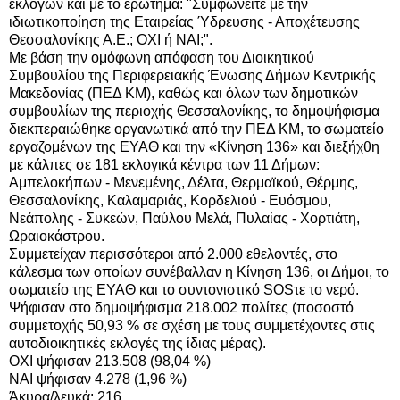
εκλογών και με το ερώτημα: "Συμφωνείτε με την
ιδιωτικοποίηση της Εταιρείας Ύδρευσης - Αποχέτευσης
Θεσσαλονίκης Α.Ε.; ΟΧΙ ή ΝΑΙ;".
Με βάση την ομόφωνη απόφαση του Διοικητικού
Συμβουλίου της Περιφερειακής Ένωσης Δήμων Κεντρικής
Μακεδονίας (ΠΕΔ ΚΜ), καθώς και όλων των δημοτικών
συμβουλίων της περιοχής Θεσσαλονίκης, το δημοψήφισμα
διεκπεραιώθηκε οργανωτικά από την ΠΕΔ ΚΜ, το σωματείο
εργαζομένων της ΕΥΑΘ και την «Κίνηση 136» και διεξήχθη
με κάλπες σε 181 εκλογικά κέντρα των 11 Δήμων:
Αμπελοκήπων - Μενεμένης, Δέλτα, Θερμαϊκού, Θέρμης,
Θεσσαλονίκης, Καλαμαριάς, Κορδελιού - Ευόσμου,
Νεάπολης - Συκεών, Παύλου Μελά, Πυλαίας - Χορτιάτη,
Ωραιοκάστρου.
Συμμετείχαν περισσότεροι από 2.000 εθελοντές, στο
κάλεσμα των οποίων συνέβαλλαν η Κίνηση 136, οι Δήμοι, το
σωματείο της ΕΥΑΘ και το συντονιστικό SOSτε το νερό.
Ψήφισαν στο δημοψήφισμα 218.002 πολίτες (ποσοστό
συμμετοχής 50,93 % σε σχέση με τους συμμετέχοντες στις
αυτοδιοικητικές εκλογές της ίδιας μέρας).
ΟΧΙ ψήφισαν 213.508 (98,04 %)
ΝΑΙ ψήφισαν 4.278 (1,96 %)
Άκυρα/λευκά: 216