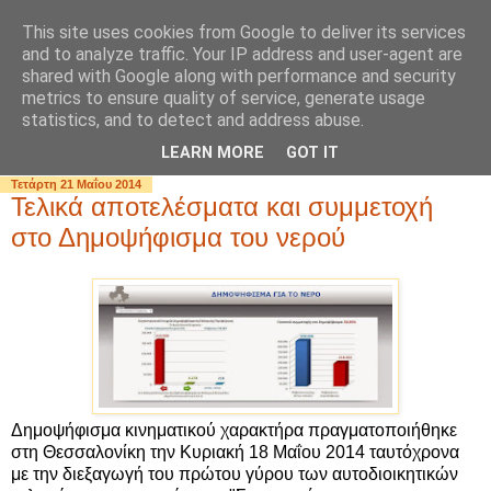
This site uses cookies from Google to deliver its services
and to analyze traffic. Your IP address and user-agent are
shared with Google along with performance and security
metrics to ensure quality of service, generate usage
statistics, and to detect and address abuse.
▼
LEARN MORE
GOT IT
Τετάρτη 21 Μαΐου 2014
Τελικά αποτελέσματα και συμμετοχή
στο Δημοψήφισμα του νερού
Δημοψήφισμα κινηματικού χαρακτήρα πραγματοποιήθηκε
στη Θεσσαλονίκη την Κυριακή 18 Μαΐου 2014 ταυτόχρονα
με την διεξαγωγή του πρώτου γύρου των αυτοδιοικητικών