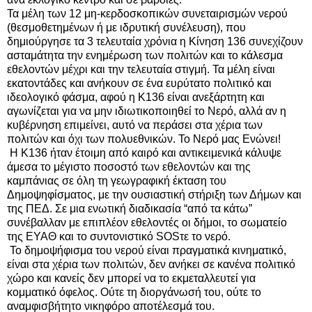
Τα μέλη των 12 μη-κερδοσκοπικών συνεταιρισμών νερού
(θεσμοθετημένων ή με ιδρυτική συνέλευση), που
δημιούργησε τα 3 τελευταία χρόνια η Κίνηση 136 συνεχίζουν
ασταμάτητα την ενημέρωση των πολιτών και το κάλεσμα
εθελοντών μέχρι και την τελευταία στιγμή. Τα μέλη είναι
εκατοντάδες και ανήκουν σε ένα ευρύτατο πολιτικό και
ιδεολογικό φάσμα, αφού η Κ136 είναι ανεξάρτητη και
αγωνίζεται για να μην ιδιωτικοποιηθεί το Νερό, αλλά αν η
κυβέρνηση επιμείνει, αυτό να περάσει στα χέρια των
πολιτών και όχι των πολυεθνικών. Το Νερό μας Ενώνει!
Η Κ136 ήταν έτοιμη από καιρό και αντικειμενικά κάλυψε
άμεσα το μέγιστο ποσοστό των εθελοντών και της
καμπάνιας σε όλη τη γεωγραφική έκταση του
Δημοψηφίσματος, με την ουσιαστική στήριξη των Δήμων και
της ΠΕΔ. Σε μια ενωτική διαδικασία “από τα κάτω”
συνέβαλλαν με επιπλέον εθελοντές οι δήμοι, το σωματείο
της ΕΥΑΘ και το συντονιστικό SOSτε το νερό.
Το δημοψήφισμα του νερού είναι πραγματικά κινηματικό,
είναι στα χέρια των πολιτών, δεν ανήκει σε κανένα πολιτικό
χώρο και κανείς δεν μπορεί να το εκμεταλλευτεί για
κομματικό όφελος. Ούτε τη διοργάνωσή του, ούτε το
αναμφισβήτητο νικηφόρο αποτέλεσμά του.