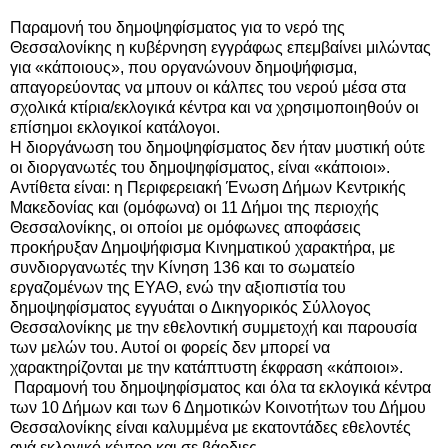
Παραμονή του δημοψηφίσματος για το νερό της
Θεσσαλονίκης η κυβέρνηση εγγράφως επεμβαίνει μιλώντας
για «κάποιους», που οργανώνουν δημοψήφισμα,
απαγορεύοντας να μπουν οι κάλπες του νερού μέσα στα
σχολικά κτίρια/εκλογικά κέντρα και να χρησιμοποιηθούν οι
επίσημοι εκλογικοί κατάλογοι.
Η διοργάνωση του δημοψηφίσματος δεν ήταν μυστική ούτε
οι διοργανωτές του δημοψηφίσματος, είναι «κάποιοι».
Αντίθετα είναι: η Περιφερειακή Ένωση Δήμων Κεντρικής
Μακεδονίας και (ομόφωνα) οι 11 Δήμοι της περιοχής
Θεσσαλονίκης, οι οποίοι με ομόφωνες αποφάσεις
προκήρυξαν Δημοψήφισμα Κινηματικού χαρακτήρα, με
συνδιοργανωτές την Κίνηση 136 και το σωματείο
εργαζομένων της ΕΥΑΘ, ενώ την αξιοπιστία του
δημοψηφίσματος εγγυάται ο Δικηγορικός Σύλλογος
Θεσσαλονίκης με την εθελοντική συμμετοχή και παρουσία
των μελών του. Αυτοί οι φορείς δεν μπορεί να
χαρακτηρίζονται με την κατάπτυστη έκφραση «κάποιοι».
Παραμονή του δημοψηφίσματος και όλα τα εκλογικά κέντρα
των 10 Δήμων και των 6 Δημοτικών Κοινοτήτων του Δήμου
Θεσσαλονίκης είναι καλυμμένα με εκατοντάδες εθελοντές
ανά εκλογικό κέντρο και σε βάρδιες.