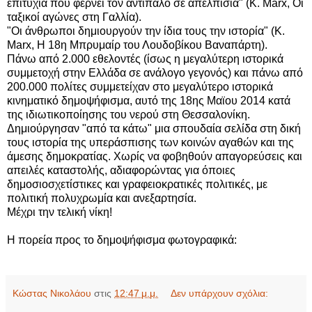
επιτυχία που φέρνει τον αντίπαλο σε απελπισία" (K. Marx, Οι
ταξικοί αγώνες στη Γαλλία).
"Οι άνθρωποι δημιουργούν την ίδια τους την ιστορία" (K.
Marx, Η 18η Μπρυμαίρ του Λουδοβίκου Βαναπάρτη).
Πάνω από 2.000 εθελοντές (ίσως η μεγαλύτερη ιστορικά
συμμετοχή στην Ελλάδα σε ανάλογο γεγονός) και πάνω από
200.000 πολίτες συμμετείχαν στο μεγαλύτερο ιστορικά
κινηματικό δημοψήφισμα, αυτό της 18ης Μαϊου 2014 κατά
της ιδιωτικοποίησης του νερού στη Θεσσαλονίκη.
Δημιούργησαν "από τα κάτω" μια σπουδαία σελίδα στη δική
τους ιστορία της υπεράσπισης των κοινών αγαθών και της
άμεσης δημοκρατίας. Χωρίς να φοβηθούν απαγορεύσεις και
απειλές καταστολής, αδιαφορώντας για όποιες
δημοσιοσχετίστικες και γραφειοκρατικές πολιτικές, με
πολιτική πολυχρωμία και ανεξαρτησία.
Μέχρι την τελική νίκη!
Η πορεία προς το δημοψήφισμα φωτογραφικά:
Κώστας Νικολάου
στις
12:47 μ.μ.
Δεν υπάρχουν σχόλια: