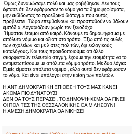
Όμως δυναμώσαμε πολύ και μας φοβήθηκαν. Δεν τους
έφτασε ότι δεν εφάρμοσαν το νόμο για τα δημοψηφίσματα,
μην εκδίδοντας το προεδρικό διάταγμα που αυτός
προβλέπει. Τώρα επεμβαίνουν και προσπαθούν να βάλουν
εμπόδια. Λογαριάζουν χωρίς τον ξενοδόχο.
Ήμασταν έτοιμοι από καιρό. Κάνουμε το δημοψήφισμα με
απόλυτα νόμιμο και αξιόπιστο τρόπο. Έξω από τις αυλές
των σχολείων και με λίστες πολιτών, όχι εκλογικούς
καταλόγους. Και τους προειδοποιούμε: ότι άλλο
σκαρφιστούν τελευταία στιγμή, έχουμε την ετοιμότητα να το
αντιμετωπίσουμε με απόλυτα νόμιμο τρόπο. Με δυο λόγια:
Εμείς είμαστε απόλυτα νόμιμοι, αλλά αυτοί δεν εφάρμοσαν
το νόμο. Και είναι υπόλογοι στην κρίση των πολιτών.
Η ΑΝΤΙΔΗΜΟΚΡΑΤΙΚΗ ΕΠΙΘΕΣΗ ΤΟΥΣ ΜΑΣ ΚΑΝΕΙ
ΑΚΟΜΑ ΠΙΟ ΔΥΝΑΤΟΥΣ!
ΔΕΝ ΘΑ ΤΟΥΣ ΠΕΡΑΣΕΙ, ΤΟ ΔΗΜΟΨΗΦΙΣΜΑ ΘΑ ΓΙΝΕΙ!
ΟΙ ΠΟΛΙΤΕΣ ΤΗΣ ΘΕΣΣΑΛΟΝΙΚΗΣ ΘΑ ΜΙΛΗΣΟΥΝ!
Η ΑΜΕΣΗ ΔΗΜΟΚΡΑΤΙΑ ΘΑ ΝΙΚΗΣΕΙ!
Κώστας Νικολάου
στις
12:00 μ.μ.
Δεν υπάρχουν σχόλια: