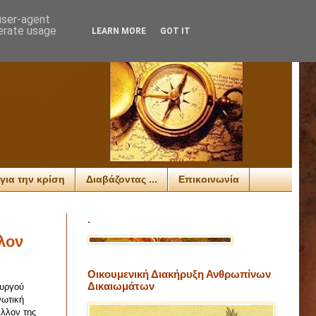
 user-agent
nerate usage
LEARN MORE
GOT IT
για την κρίση
Διαβάζοντας ...
Επικοινωνία
.
λον
Οικουμενική Διακήρυξη Ανθρωπίνων
Δικαιωμάτων
ουργού
νωτική
λλον της