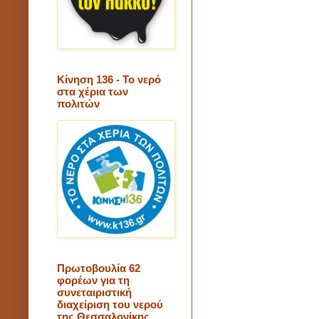
Κίνηση 136 - Το νερό
στα χέρια των
πολιτών
Πρωτοβουλία 62
φορέων για τη
συνεταιριστική
διαχείριση του νερού
της Θεσσαλονίκης