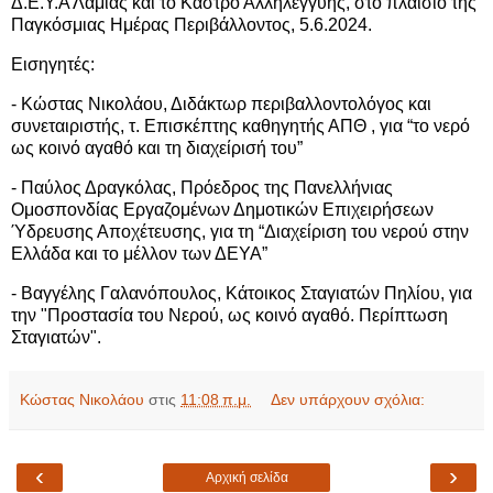
Δ.Ε.Υ.Α Λαμίας και το Κάστρο Αλληλεγγύης, στο πλαίσιο της
Παγκόσμιας Ημέρας Περιβάλλοντος, 5.6.2024.
Εισηγητές:
- Κώστας Νικολάου, Διδάκτωρ περιβαλλοντολόγος και
συνεταιριστής, τ. Επισκέπτης καθηγητής ΑΠΘ , για “το νερό
ως κοινό αγαθό και τη διαχείρισή του”
- Παύλος Δραγκόλας, Πρόεδρος της Πανελλήνιας
Ομοσπονδίας Εργαζομένων Δημοτικών Επιχειρήσεων
Ύδρευσης Αποχέτευσης, για τη “Διαχείριση του νερού στην
Ελλάδα και το μέλλον των ΔΕΥΑ”
- Βαγγέλης Γαλανόπουλος, Κάτοικος Σταγιατών Πηλίου, για
την "Προστασία του Νερού, ως κοινό αγαθό. Περίπτωση
Σταγιατών".
Κώστας Νικολάου
στις
11:08 π.μ.
Δεν υπάρχουν σχόλια:
‹
›
Αρχική σελίδα