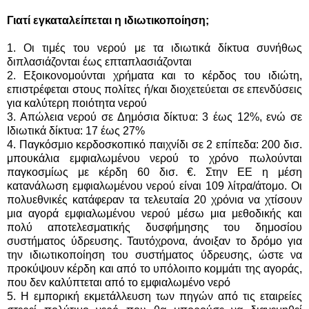
Γιατί εγκαταλείπεται η ιδιωτικοποίηση;
1. Οι τιμές του νερού με τα ιδιωτικά δίκτυα συνήθως
διπλασιάζονται έως επταπλασιάζονται
2. Εξοικονομούνται χρήματα και το κέρδος του ιδιώτη,
επιστρέφεται στους πολίτες ή/και διοχετεύεται σε επενδύσεις
για καλύτερη ποιότητα νερού
3. Απώλεια νερού σε Δημόσια δίκτυα: 3 έως 12%, ενώ σε
Ιδιωτικά δίκτυα: 17 έως 27%
4. Παγκόσμιο κερδοσκοπικό παιχνίδι σε 2 επίπεδα: 200 δισ.
μπουκάλια εμφιαλωμένου νερού το χρόνο πωλούνται
παγκοσμίως με κέρδη 60 δισ. €. Στην ΕΕ η μέση
κατανάλωση εμφιαλωμένου νερού είναι 109 λίτρα/άτομο. Οι
πολυεθνικές κατάφεραν τα τελευταία 20 χρόνια να χτίσουν
μια αγορά εμφιαλωμένου νερού μέσω μια μεθοδικής και
πολύ αποτελεσματικής δυσφήμησης του δημοσίου
συστήματος ύδρευσης. Ταυτόχρονα, άνοιξαν το δρόμο για
την ιδιωτικοποίηση του συστήματος ύδρευσης, ώστε να
προκύψουν κέρδη και από το υπόλοιπο κομμάτι της αγοράς,
που δεν καλύπτεται από το εμφιαλωμένο νερό
5. Η εμπορική εκμετάλλευση των πηγών από τις εταιρείες