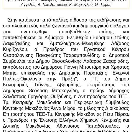
της ΕΥΑΘ από συνεταιρισμούς πολιτών. Από αριστερά: Κ. Νικολάου, Λ.
Αγγέλου, Δ. Νικολοπούλου, Κ. Μαριόγλου, Θ. Τζίμας
Στην κατάμεστη από πολίτες αίθουσα της εκδήλωσης και
στα πλαίσια ενός πολύ ζωντανού και δημιουργικού διαλόγου
που αναπτύχθηκε, παραβρέθηκαν επίσης και
τοποθετήθηκαν: οι Δήμαρχοι Ελευθερίου-Ευόσμου Στάθης
Λαφαζανίδης και Αμπελοκήπων-Μενεμένης Λάζαρος
Κυρίζογλου, ο Πρόεδρος του Εργατικού Κέντρου
Θεσσαλονίκης Παναγιώτης Τσαραμπουλίδης, οι Δημοτικοί
Σύμβουλοι του Δήμου Θεσσαλονίκης Λάζαρος Ζαχαριάδης,
εκπρόσωπος του Δημάρχου Γιάννη Μπουτάρη και Χρήστος
Μάτης, επικεφαλής της Δημοτικής Παράταξης "Ενεργοί
Πολίτες-Οικολογία στην Πράξη", ο Γ.Γ. του Δήμου
Καλαμαριάς Γιάννης Αβραμίδης, εκπρόσωπος του
Δημάρχου Θεοδόση Μπακογλίδη, ο πρώην δήμαρχος
Χαλάστρας Γρηγόρης Ουζούνης, η Αντιπρόεδρος του ΤΕΕ-
Τμ. Κεντρικής Μακεδονίας και Περιφερειακή Σύμβουλος
Κεντρικής Μακεδονίας Άννα Μίχου, το μέλος της Διοικούσας
Επιτροπής του ΤΕΕ-Τμ. Κεντρικής Μακεδονίας Πέτυ Πέρκα,
ο Πρόεδρος της Ένωσης Ελλήνων Χημικών Κεντρικής και
Δυτικής Μακεδονίας Αθανάσιος Παπαδόπουλος, ο
Πρόεδρος του Συνδέσμου Χημικών Βόρειας Ελλάδας τ. Αν.