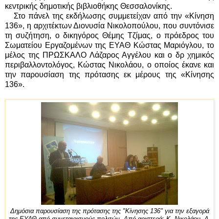
κεντρικής δημοτικής βιβλιοθήκης Θεσσαλονίκης.
Στο πάνελ της εκδήλωσης συμμετείχαν από την «Κίνηση
136», η αρχιτέκτων Διονυσία Νικολοπούλου, που συντόνισε
τη συζήτηση, ο δικηγόρος Θέμης Τζίμας, ο πρόεδρος του
Σωματείου Εργαζομένων της ΕΥΑΘ Κώστας Μαριόγλου, το
μέλος της ΠΡΩΣΚΑΛΟ Λάζαρος Αγγέλου και ο δρ χημικός
περιβαλλοντολόγος, Κώστας Νικολάου, ο οποίος έκανε και
την παρουσίαση της πρότασης εκ μέρους της «Κίνησης
136».
Δημόσια παρουσίαση της πρότασης της "Κίνησης 136" για την εξαγορά