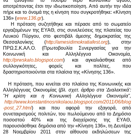
να ξαναγίνει το πόσιμο νερό κοινωνικό αγαθό,
αποτρέποντας έτσι την ιδιωτικοποίηση. Από αυτήν την ιδέα
πήρε και το όνομά της η κίνηση που συγκροτήθηκε: «Κίνηση
136» (
www.136.gr
).
Η πρόταση συζητήθηκε και πέρασε από το σωματείο
εργαζομένων της ΕΥΑΘ, στις συνελεύσεις της πλατείας του
Λευκού Πύργου, στο φεστιβάλ άμεσης δημοκρατίας της
Θεσσαλονίκης (
http://amesidimokratiafest.org
), στην
ΠΡΩ.Σ.Κ.ΑΛ.Ο. (Πρωτοβουλία Συνεργασίας για την
Κοινωνική και Αλληλέγγυα Οικονομία,
http://prwskalo.blogspot.com
) και αγκαλιάσθηκε από
συλλογικότητες, φορείς και πολίτες, που
δραστηριοποιούνται στα πλαίσια της «Κίνησης 136».
Η πρόταση, που κινείται στο πλαίσιο της Κοινωνικής και
Αλληλέγγυας Οικονομίας (
βλ. σχετ. άρθρο στα 'Διαλεκτικά':
"Η κρίση και η Κοινωνική Αλληλέγγυα Οικονομία",
http://www.konstantinosnikolaou.blogspot.com/2011/06/blog
-post_27.html
) και που αφορά την εξαγορά, από
συνεταιρισμούς πολιτών, του πωλούμενου από το Δημόσιο
ποσοστού 40% και της διαχείρισης της ΕΥΑΘ,
παρουσιάσθηκε δημόσια από την «Κίνηση 136», τη Δευτέρα
28 Νοεμβρίου 2011 στην αίθουσα εκδηλώσεων της