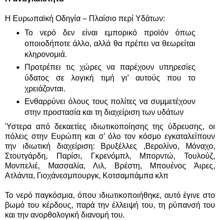
Η Ευρωπαϊκή Οδηγία – Πλαίσιο περί Υδάτων:
Το νερό δεν είναι εμπορικό προϊόν όπως
οποιοδήποτε άλλο, αλλά θα πρέπει να θεωρείται
κληρονομιά.
Προτρέπει τις χώρες να παρέχουν υπηρεσίες
ύδατος σε λογική τιμή γι’ αυτούς που το
χρειάζονται.
Ενθαρρύνει όλους τους πολίτες να συμμετέχουν
στην προστασία και τη διαχείριση των υδάτων
Ύστερα από δεκαετίες ιδιωτικοποίησης της ύδρευσης, οι
πόλεις στην Ευρώπη και σ’ όλο τον κόσμο εγκαταλείπουν
την ιδιωτική διαχείριση: Βρυξέλλες ,Βερολίνο, Μόναχο,
Στουτγάρδη, Παρίσι, Γκρενόμπλ, Μπορντώ, Τουλούζ,
Μονπελιέ, Μασσαλία, Λιλ, Βρέστη, Μπουένος Άιρες,
Ατλάντα, Γιοχάνεσμπουργκ, Κοτσαμπάμπα κλπ
Το νερό παγκόσμια, όπου ιδιωτικοποιήθηκε, αυτό έγινε στο
βωμό του κέρδους, παρά την έλλειψή του, τη ρύπανσή του
και την ανορθολογική διανομή του.