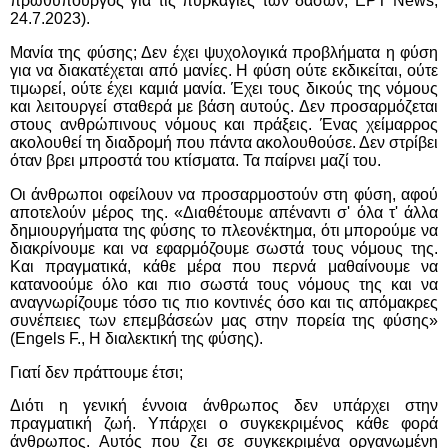
πρωθυπουργός για τις πυρκαγιές των δασών, ΕΡΤ
News
,
24.7.2023).
Μανία της φύσης; Δεν έχει ψυχολογικά προβλήματα η φύση
για να διακατέχεται από μανίες. Η φύση ούτε εκδικείται, ούτε
τιμωρεί, ούτε έχει καμιά μανία. Έχει τους δικούς της νόμους
και λειτουργεί σταθερά με βάση αυτούς. Δεν προσαρμόζεται
στους ανθρώπινους νόμους και πράξεις. Ένας χείμαρρος
ακολουθεί τη διαδρομή που πάντα ακολουθούσε. Δεν στρίβει
όταν βρει μπροστά του κτίσματα. Τα παίρνει μαζί του.
Οι άνθρωποι οφείλουν να προσαρμοστούν στη φύση, αφού
αποτελούν μέρος της. «Διαθέτουμε απέναντι σ' όλα τ' άλλα
δημιουργήματα της φύσης το πλεονέκτημα, ότι μπορούμε να
διακρίνουμε και να εφαρμόζουμε σωστά τους νόμους της.
Και πραγματικά, κάθε μέρα που περνά μαθαίνουμε να
κατανοούμε όλο και πιο σωστά τους νόμους της και να
αναγνωρίζουμε τόσο τις πιο κοντινές όσο και τις απόμακρες
συνέπειες των επεμβάσεών μας στην πορεία της φύσης»
(Engels F., Η διαλεκτική της φύσης).
Γιατί δεν πράττουμε έτσι;
Διότι η γενική έννοια άνθρωπος δεν υπάρχει στην
πραγματική ζωή. Υπάρχει ο συγκεκριμένος κάθε φορά
άνθρωπος. Αυτός που ζει σε συγκεκριμένα οργανωμένη