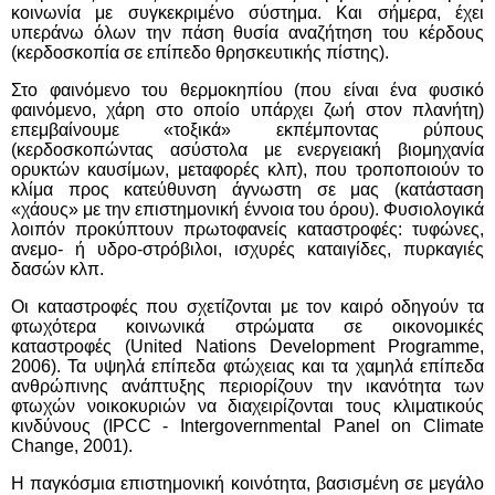
κοινωνία με συγκεκριμένο σύστημα. Και σήμερα, έχει
υπεράνω όλων την πάση θυσία αναζήτηση του κέρδους
(κερδοσκοπία σε επίπεδο θρησκευτικής πίστης).
Στο φαινόμενο του θερμοκηπίου (που είναι ένα φυσικό
φαινόμενο, χάρη στο οποίο υπάρχει ζωή στον πλανήτη)
επεμβαίνουμε «τοξικά» εκπέμποντας ρύπους
(κερδοσκοπώντας ασύστολα με ενεργειακή βιομηχανία
ορυκτών καυσίμων, μεταφορές κλπ), που τροποποιούν το
κλίμα προς κατεύθυνση άγνωστη σε μας (κατάσταση
«χάους» με την επιστημονική έννοια του όρου). Φυσιολογικά
λοιπόν προκύπτουν πρωτοφανείς καταστροφές: τυφώνες,
ανεμο- ή υδρο-στρόβιλοι, ισχυρές καταιγίδες, πυρκαγιές
δασών κλπ.
Οι καταστροφές που σχετίζονται με τον καιρό οδηγούν τα
φτωχότερα κοινωνικά στρώματα σε οικονομικές
καταστροφές (United Nations Development Programme,
2006). Τα υψηλά επίπεδα φτώχειας και τα χαμηλά επίπεδα
ανθρώπινης ανάπτυξης περιορίζουν την ικανότητα των
φτωχών νοικοκυριών να διαχειρίζονται τους κλιματικούς
κινδύνους (IPCC - Intergovernmental Panel on Climate
Change, 2001).
Η παγκόσμια επιστημονική κοινότητα, βασισμένη σε μεγάλο