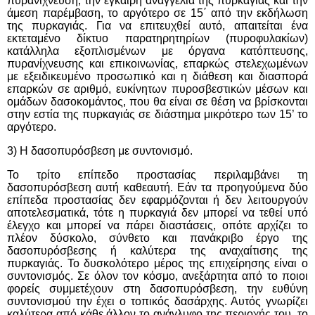
πυρανίχνευση, την έγκαιρη αναγγελία της πυρκαγιάς και την
άμεση παρέμβαση, το αργότερο σε 15΄ από την εκδήλωση
της πυρκαγιάς. Για να επιτευχθεί αυτό, απαιτείται ένα
εκτεταμένο δίκτυο παρατηρητηρίων (πυροφυλακίων)
κατάλληλα εξοπλισμένων με όργανα κατόπτευσης,
πυρανίχνευσης και επικοινωνίας, επαρκώς στελεχωμένων
με εξειδικευμένο προσωπικό και η διάθεση και διασπορά
επαρκών σε αριθμό, ευκίνητων πυροσβεστικών μέσων και
ομάδων δασοκομάντος, που θα είναι σε θέση να βρίσκονται
στην εστία της πυρκαγιάς σε διάστημα μικρότερο των 15’ το
αργότερο.
3) Η δασοπυρόσβεση με συντονισμό.
Το τρίτο επίπεδο προστασίας περιλαμβάνει τη
δασοπυρόσβεση αυτή καθεαυτή. Εάν τα προηγούμενα δύο
επίπεδα προστασίας δεν εφαρμόζονται ή δεν λειτουργούν
αποτελεσματικά, τότε η πυρκαγιά δεν μπορεί να τεθεί υπό
έλεγχο και μπορεί να πάρει διαστάσεις, οπότε αρχίζει το
πλέον δύσκολο, σύνθετο και πανάκριβο έργο της
δασοπυρόσβεσης ή καλύτερα της αναχαίτισης της
πυρκαγιάς. Το δυσκολότερο μέρος της επιχείρησης είναι ο
συντονισμός. Σε όλον τον κόσμο, ανεξάρτητα από το ποιοι
φορείς συμμετέχουν στη δασοπυρόσβεση, την ευθύνη
συντονισμού την έχει ο τοπικός δασάρχης. Αυτός γνωρίζει
καλύτερα από κάθε άλλον το ανάγλυφο της περιοχής του, το