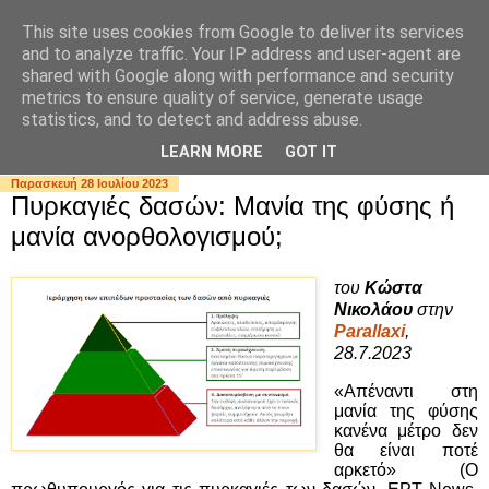
This site uses cookies from Google to deliver its services
and to analyze traffic. Your IP address and user-agent are
shared with Google along with performance and security
metrics to ensure quality of service, generate usage
statistics, and to detect and address abuse.
▼
LEARN MORE
GOT IT
Παρασκευή 28 Ιουλίου 2023
Πυρκαγιές δασών: Μανία της φύσης ή
μανία ανορθολογισμού;
του
Κώστα
Νικολάου
στην
Parallaxi
,
28.7.2023
«Απέναντι στη
μανία της φύσης
κανένα μέτρο δεν
θα είναι ποτέ
αρκετό» (Ο