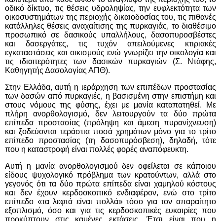
οδικό δίκτυο, τις θέσεις υδροληψίας, την ευφλεκτότητα των
οικοσυστημάτων της περιοχής δικαιοδοσίας του, τις πιθανές
κατάλληλες θέσεις αναχαίτισης της πυρκαγιάς, το διαθέσιμο
προσωπικό σε δασικούς υπαλλήλους, δασοπυροσβέστες
και δασεργάτες, τις τυχόν απειλούμενες κτιριακές
εγκαταστάσεις και οικισμούς ενώ γνωρίζει την οικολογία και
τις ιδιαιτερότητες των δασικών πυρκαγιών (Σ. Ντάφης,
Καθηγητής Δασολογίας ΑΠΘ).
Στην Ελλάδα, αυτή η ιεράρχηση των επιπέδων προστασίας
των δασών από πυρκαγιές, η βασισμένη στην επιστήμη και
στους νόμους της φύσης, έχει με μανία καταπατηθεί. Με
πλήρη ανορθολογισμό, δεν λειτουργούν τα δύο πρώτα
επίπεδα προστασίας (πρόληψη και άμεση πυρανίχνευση)
και ξοδεύονται τεράστια ποσά χρημάτων μόνο για το τρίτο
επίπεδο προστασίας (τη δασοπυρόσβεση), δηλαδή, τότε
που η καταστροφή είναι πολλές φορές αναπόφευκτη.
Αυτή η μανία ανορθολογισμού δεν οφείλεται σε κάποιου
είδους ψυχολογικό πρόβλημα των κρατούντων, αλλά στο
γεγονός ότι τα δύο πρώτα επίπεδα είναι χαμηλού κόστους
και δεν έχουν κερδοσκοπικό ενδιαφέρον, ενώ στο τρίτο
επίπεδο «τα λεφτά είναι πολλά» τόσο για τον απαραίτητο
εξοπλισμό, όσο και για τις κερδοσκοπικές ευκαιρίες που
προκύπτουν στις καμένες εκτάσεις. Έτσι είναι που η