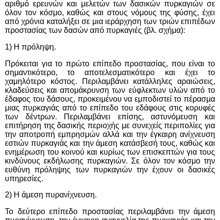
αριθμό ερευνών και μελετών των δασικών πυρκαγιών σε
όλον τον κόσμο, καθώς και στους νόμους της φύσης, έχει
από χρόνια καταλήξει σε μια ιεράρχηση των τριών επιπέδων
προστασίας των δασών από πυρκαγιές (βλ. σχήμα):
1) Η πρόληψη.
Πρόκειται για το πρώτο επίπεδο προστασίας, που είναι το
σημαντικότερο, το αποτελεσματικότερο και έχει το
χαμηλότερο κόστος. Περιλαμβάνει κατάλληλες αραιώσεις,
κλαδεύσεις και απομάκρυνση των εύφλεκτων υλών από το
έδαφος του δάσους, προκειμένου να εμποδιστεί το πέρασμα
μιας πυρκαγιάς από το επίπεδο του εδάφους στις κορυφές
των δέντρων. Περιλαμβάνει επίσης, αστυνόμευση και
επιτήρηση της δασικής περιοχής με συνεχείς περιπολίες για
την αποτροπή εμπρησμών αλλά και την έγκαιρη ανίχνευση
εστιών πυρκαγιάς και την άμεση κατάσβεσή τους, καθώς και
ενημέρωση του κοινού και κυρίως των επισκεπτών για τους
κινδύνους εκδήλωσης πυρκαγιών. Σε όλον τον κόσμο την
ευθύνη πρόληψης των πυρκαγιών την έχουν οι δασικές
υπηρεσίες.
2) Η άμεση πυρανίχνευση.
Το δεύτερο επίπεδο προστασίας περιλαμβάνει την άμεση